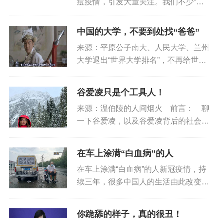
痘疫情，引发大量关注。我们不少“专
家”在源头不明、是否变异、致病性等
等都不明的情况下，大言不惭的说猴痘
中国的大学，不要到处找“爸爸”
是DNA病毒，变异概率低，不会像新
来源：平原公子南大、人民大学、兰州
冠那样大流行。另外某网红专家所...
大学退出“世界大学排名”，不再给世界
大学排名机构提供数据和经费，开了个
非常好的头。其实我希望中国所有的一
谷爱凌只是个工具人！
流大学都退出这些“世界排名”，不要继
来源：温伯陵的人间烟火 前言： 聊
续当冤大头了。大学再怎么也...
一下谷爱凌，以及谷爱凌背后的社会变
化。1谷爱凌能走红，奥运金牌只是敲
门砖，真正把她推上风口浪尖...
在车上涂满“白血病”的人
在车上涂满“白血病”的人新冠疫情，持
续三年，很多中国人的生活由此改变，
长期的封控、隔离，经济停滞，不少人
收入骤降，负担骤增。还有一些人，正
你跪舔的样子，真的很丑！