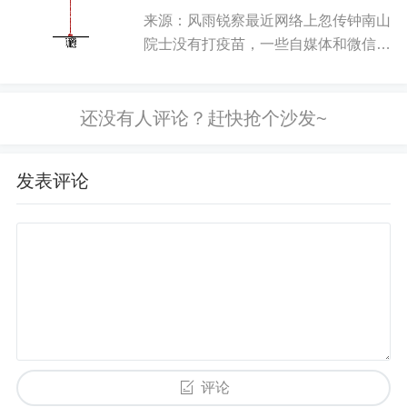
国家卫健委的规定：文章说到：北京卫
来源：风雨锐察最近网络上忽传钟南山
健委的举措显然和和国家卫健委对...
院士没有打疫苗，一些自媒体和微信群
进行了大量的传播。不过，6月20日，
上海辟谣平台为钟院士正名，指出这是
一种误传。截图如下：该辟谣全文内容
如下：近日，一条“钟南山一针...
发表评论
评论