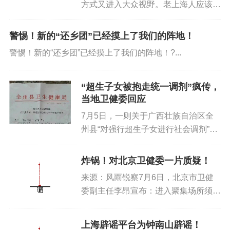
方式又进入大众视野。老上海人应该没
有不知道叶惠贤的。今年75岁的叶惠
贤，是上海电视台著名主持人，被誉
警惕！新的“还乡团”已经摸上了我们的阵地！
为“申城第一名嘴”，很多上海人都是看
警惕！新的“还乡团”已经摸上了我们的阵地！?...
着他的节目长大的。主持过《今夜...
“超生子女被抱走统一调剂”疯传，
当地卫健委回应
7月5日，一则关于广西壮族自治区全
州县“对强行超生子女进行社会调剂”的
消息引起社会关注。今天，此事冲上了
热搜第一。网传图片所载文字称，上世
炸锅！对北京卫健委一片质疑！
纪90年代，广西为严格控制人口数
来源：风雨锐察7月6日，北京市卫健
量，曾对违反计生法律法规和政策...
委副主任李昂宣布：进入聚集场所须接
种疫苗。网络突然炸锅，质疑声一片！
例如有人质疑北京卫健委的规定不符合
上海辟谣平台为钟南山辟谣！