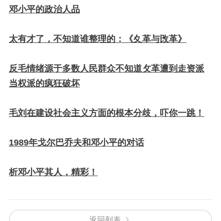
邓小平的政治人品
太有才了，不知道谁整理的：《夊革与攺革》
反毛情绪源于多数人民群众不知道攵革遭到走资派
当权派的疯狂破坏
毛刘在建设社会主义方面的根本分歧，吓你一跳！
1989年戈尔巴乔夫和邓小平的对话
析邓小平其人，精彩！
返回列表