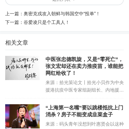
上一篇：
奥密克戎攻入朝鲜与韩国空中“投单”！
下一篇：
谷爱凌只是个工具人！
相关文章
中医张忠德凯旋，又是“零死亡”，
张文宏却还在卖力推疫苗，谁能把
网红给收了！
来源：拾光策论文丨拾光小贝作为中央
援港抗疫中医专家组副组长、内地援港
医疗队副领队，广州中医药大学副校
长、广东省中医院副院长张忠德于5月
“上海第一名嘴”要以跳楼抵抗上门
5日结束援港任务返回广东休整。先后
消杀？房子不能变成韭菜盒子
逆袭11座城市的张忠德，香港是张...
来源：码头青年没想到叶惠贤会以这种