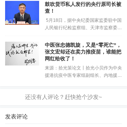
事的评论：...
鼓吹货币私人发行的央行原司长被
查！
5月18日，据中央纪委国家监委驻中国
人民银行纪检监察组、天津市监察委员
会消息：中国人民银行货币政策司原司
长孙国峰涉嫌严重违纪违法，目前正接
中医张忠德凯旋，又是“零死亡”，
受纪律审查和监察调查。 据证券时报
张文宏却还在卖力推疫苗，谁能把
报道，...
网红给收了！
来源：拾光策论文丨拾光小贝作为中央
援港抗疫中医专家组副组长、内地援港
医疗队副领队，广州中医药大学副校
长、广东省中医院副院长张忠德于5月
5日结束援港任务返回广东休整。先后
逆袭11座城市的张忠德，香港是张...
发表评论