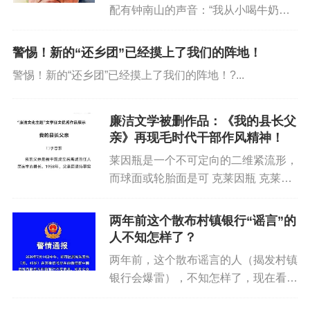
配有钟南山的声音：“我从小喝牛奶，
现在每天都要喝两瓶，因为它的营养很
全面……...
警惕！新的“还乡团”已经摸上了我们的阵地！
警惕！新的“还乡团”已经摸上了我们的阵地！?...
廉洁文学被删作品：《我的县长父
亲》再现毛时代干部作风精神！
莱因瓶是一个不可定向的二维紧流形，
而球面或轮胎面是可 克莱因瓶 克莱因
瓶 定向的二维紧流形。如果观察克莱
因瓶，有一点似乎令人困惑－－克莱因
两年前这个散布村镇银行“谣言”的
瓶的瓶颈和瓶身是相交的，换句话说，
人不知怎样了？
瓶颈上的某些点和瓶壁上的某些...
两年前，这个散布谣言的人（揭发村镇
银行会爆雷），不知怎样了，现在看
来，可能是一种先见之明？↓↓网友对此